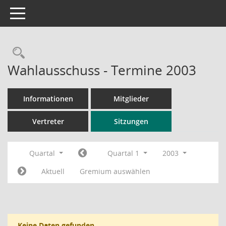
Toggle navigation
Rechercheauswahl
Wahlausschuss - Termine 2003
Informationen
Mitglieder
Vertreter
Sitzungen
Quartal
Quartal 1
2003
Aktuell
Gremium auswählen
Keine Daten gefunden.