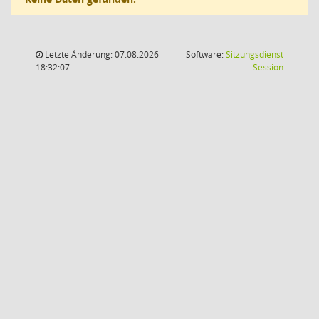
Letzte Änderung: 07.08.2026
Software:
Sitzungsdienst
(Wird in
18:32:07
Session