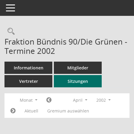
Toggle navigation
Rechercheauswahl
Fraktion Bündnis 90/Die Grünen -
Termine 2002
Informationen
Mitglieder
Vertreter
Sitzungen
Monat
April
2002
Aktuell
Gremium auswählen