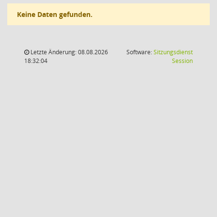
Keine Daten gefunden.
Letzte Änderung: 08.08.2026
Software:
Sitzungsdienst
(Wird in
18:32:04
Session