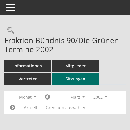
Toggle navigation
Rechercheauswahl
Fraktion Bündnis 90/Die Grünen -
Termine 2002
Informationen
Mitglieder
Vertreter
Sitzungen
Monat
März
2002
Aktuell
Gremium auswählen