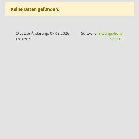
Keine Daten gefunden.
Letzte Änderung: 07.08.2026
Software:
Sitzungsdienst
(Wird in
18:32:07
Session