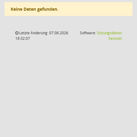
Keine Daten gefunden.
Letzte Änderung: 07.08.2026
Software:
Sitzungsdienst
(Wird in
18:32:07
Session