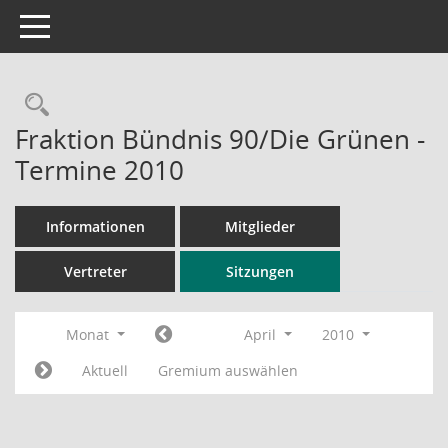
Toggle navigation
Rechercheauswahl
Fraktion Bündnis 90/Die Grünen -
Termine 2010
Informationen
Mitglieder
Vertreter
Sitzungen
Monat
April
2010
Aktuell
Gremium auswählen