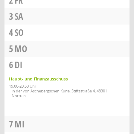
2
FR
3
SA
4
SO
5
MO
6
DI
Haupt- und Finanzausschuss
19:00-20:50 Uhr
in der von Aschebergschen Kurie, Stiftsstraße 4, 48301
Nottuln
7
MI