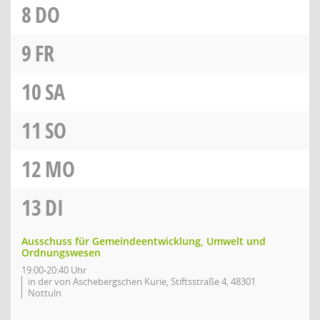
8
DO
9
FR
10
SA
11
SO
12
MO
13
DI
Ausschuss für Gemeindeentwicklung, Umwelt und
Ordnungswesen
19:00-20:40 Uhr
in der von Aschebergschen Kurie, Stiftsstraße 4, 48301
Nottuln