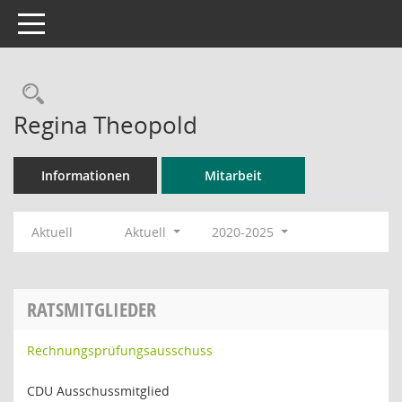
Toggle navigation
Rechercheauswahl
Regina Theopold
Informationen
Mitarbeit
Aktuell
Aktuell
2020-2025
RATSMITGLIEDER
Rechnungsprüfungsausschuss
CDU Ausschussmitglied