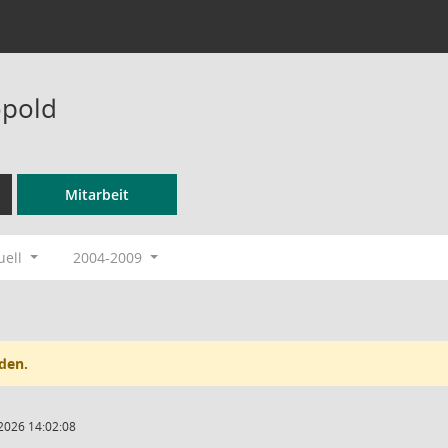
opold
Mitarbeit
uell
2004-2009
den.
2026 14:02:08