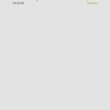
(Wird in
18:32:05
Session