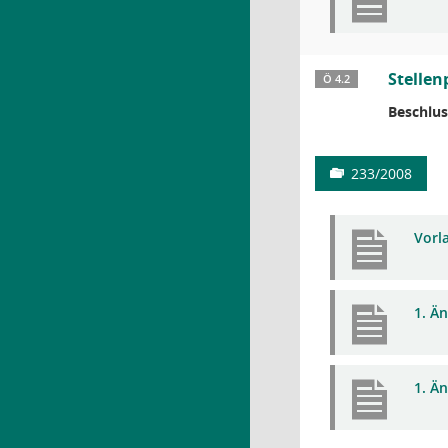
Stellen
Ö 4.2
Beschlus
233/2008
Vorl
1. Ä
1. Ä