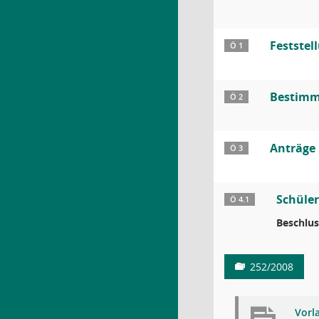
Feststel
Ö 1
Bestimmu
Ö 2
Anträge
Ö 3
Schüle
Ö 4.1
Beschlus
252/2008
Vorl