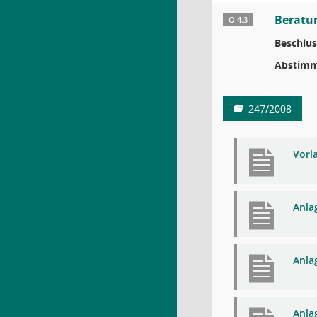
Beratu
Ö 4.3
Beschlus
Abstimm
247/2008
Vorl
Anla
Anla
Anla