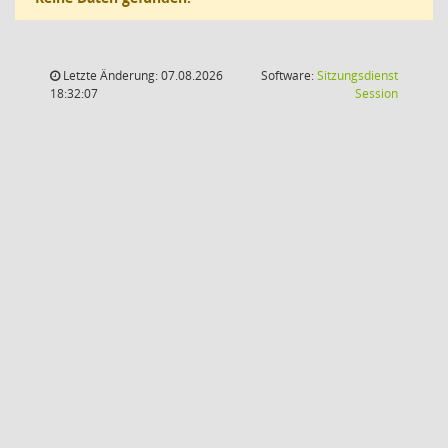
Letzte Änderung: 07.08.2026
Software:
Sitzungsdienst
(Wird in
18:32:07
Session