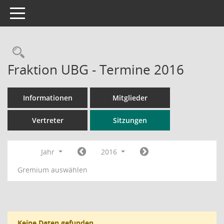
Toggle navigation
Rechercheauswahl
Fraktion UBG - Termine 2016
Informationen
Mitglieder
Vertreter
Sitzungen
Jahr
2016
Gremium auswählen
Keine Daten gefunden.