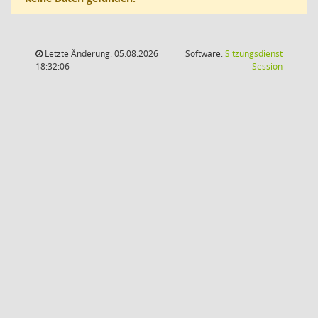
Letzte Änderung: 05.08.2026
Software:
Sitzungsdienst
(Wird in
18:32:06
Session