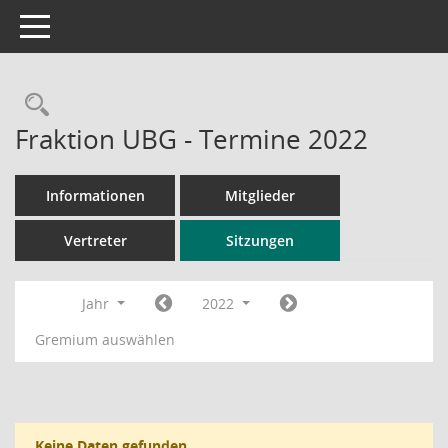
Toggle navigation
Rechercheauswahl
Fraktion UBG - Termine 2022
Informationen
Mitglieder
Vertreter
Sitzungen
Jahr
2022
Gremium auswählen
Keine Daten gefunden.