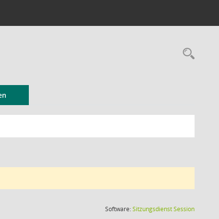
Rec
en
(Wird in
Software:
Sitzungsdienst
Session