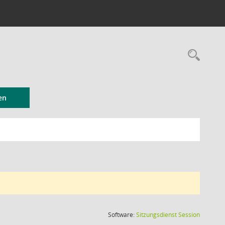
Rec
en
(Wird in
Software:
Sitzungsdienst
Session