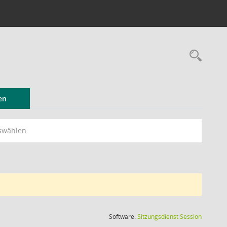
Rec
en
swählen
(Wird in
Software:
Sitzungsdienst
Session