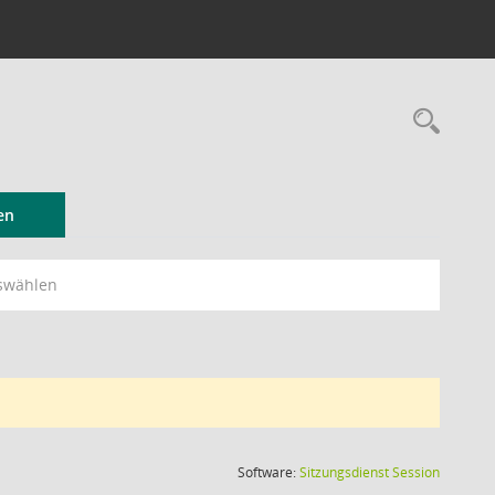
Rec
en
swählen
(Wird in
Software:
Sitzungsdienst
Session