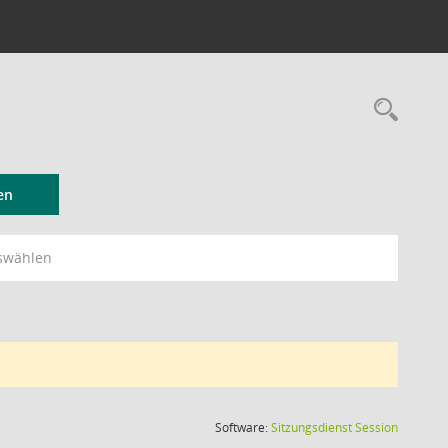
Rec
en
swählen
(Wird in
Software:
Sitzungsdienst
Session