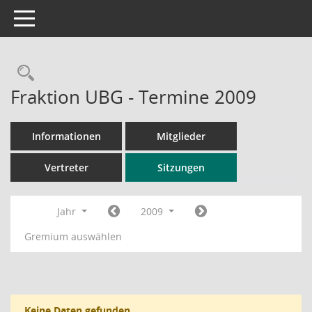
Toggle navigation
Rechercheauswahl
Fraktion UBG - Termine 2009
Informationen
Mitglieder
Vertreter
Sitzungen
Jahr
2009
Gremium auswählen
Keine Daten gefunden.