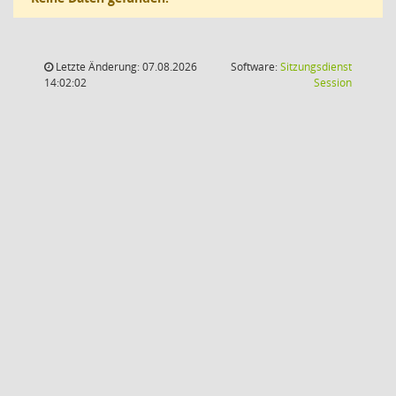
Letzte Änderung: 07.08.2026
Software:
Sitzungsdienst
(Wird in
14:02:02
Session