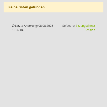
Keine Daten gefunden.
Letzte Änderung: 08.08.2026
Software:
Sitzungsdienst
(Wird in
18:32:04
Session