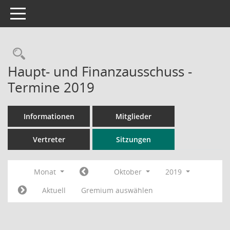
Toggle navigation
Rechercheauswahl
Haupt- und Finanzausschuss -
Termine 2019
Informationen
Mitglieder
Vertreter
Sitzungen
Monat
Oktober
2019
Aktuell
Gremium auswählen