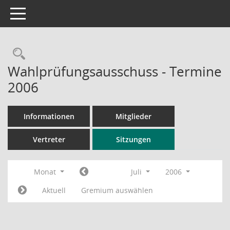
Toggle navigation
Rechercheauswahl
Wahlprüfungsausschuss - Termine
2006
Informationen
Mitglieder
Vertreter
Sitzungen
Monat
Juli
2006
Aktuell
Gremium auswählen