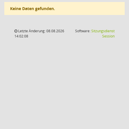
Keine Daten gefunden.
Letzte Änderung: 08.08.2026
Software:
Sitzungsdienst
(Wird in
14:02:08
Session