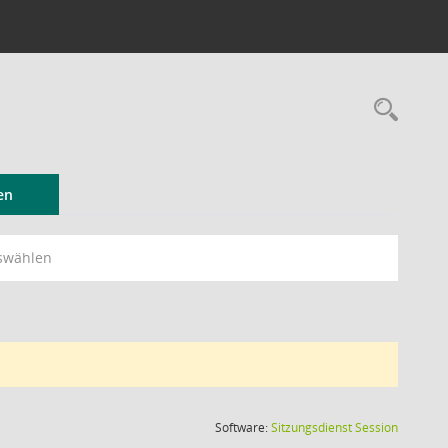
Rec
en
swählen
(Wird in
Software:
Sitzungsdienst
Session