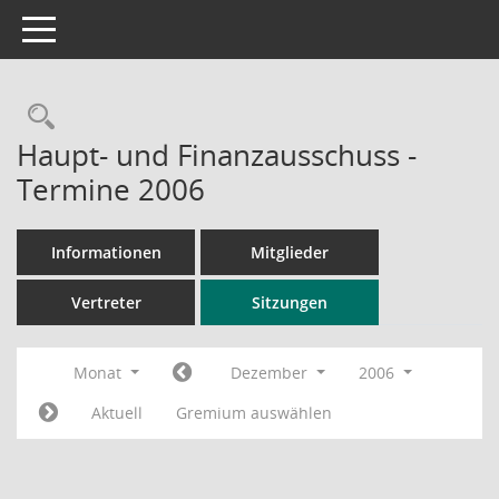
Toggle navigation
Rechercheauswahl
Haupt- und Finanzausschuss -
Termine 2006
Informationen
Mitglieder
Vertreter
Sitzungen
Monat
Dezember
2006
Aktuell
Gremium auswählen