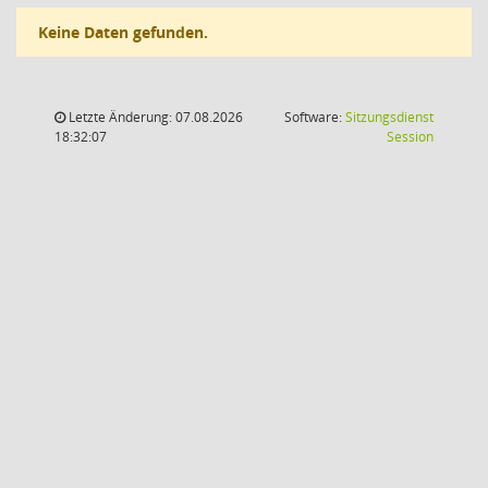
Keine Daten gefunden.
Letzte Änderung: 07.08.2026
Software:
Sitzungsdienst
(Wird in
18:32:07
Session