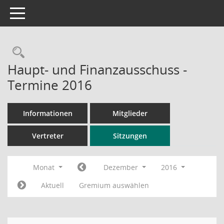
Toggle navigation
Rechercheauswahl
Haupt- und Finanzausschuss -
Termine 2016
Informationen
Mitglieder
Vertreter
Sitzungen
Monat
Dezember
2016
Aktuell
Gremium auswählen