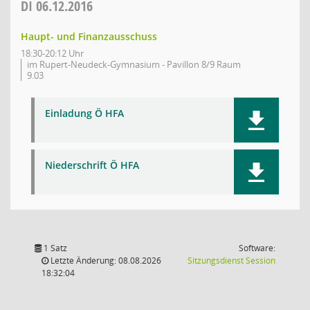
DI
06.12.2016
Haupt- und Finanzausschuss
18:30-20:12 Uhr
im Rupert-Neudeck-Gymnasium - Pavillon 8/9 Raum
9.03
Einladung Ö HFA
Niederschrift Ö HFA
1 Satz
Software:
(Wird in
Letzte Änderung: 08.08.2026
Sitzungsdienst
Session
18:32:04