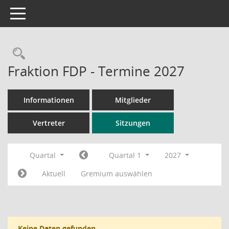
Toggle navigation
Rechercheauswahl
Fraktion FDP - Termine 2027
Informationen
Mitglieder
Vertreter
Sitzungen
Quartal
Quartal 1
2027
Aktuell
Gremium auswählen
Keine Daten gefunden.