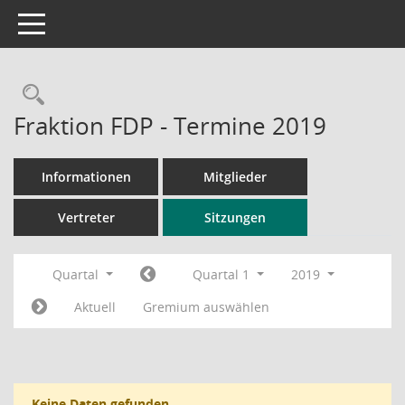
Toggle navigation
Rechercheauswahl
Fraktion FDP - Termine 2019
Informationen
Mitglieder
Vertreter
Sitzungen
Quartal
Quartal 1
2019
Aktuell
Gremium auswählen
Keine Daten gefunden.