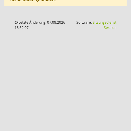
Letzte Änderung: 07.08.2026
Software:
Sitzungsdienst
(Wird in
18:32:07
Session