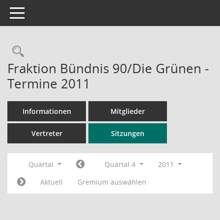
Toggle navigation
Rechercheauswahl
Fraktion Bündnis 90/Die Grünen -
Termine 2011
Informationen
Mitglieder
Vertreter
Sitzungen
Quartal
Quartal 4
2011
Aktuell
Gremium auswählen