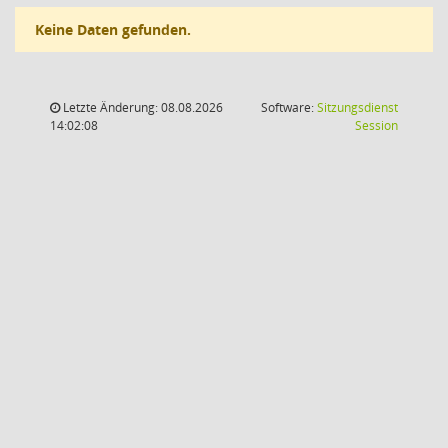
Keine Daten gefunden.
Letzte Änderung: 08.08.2026
Software:
Sitzungsdienst
(Wird in
14:02:08
Session