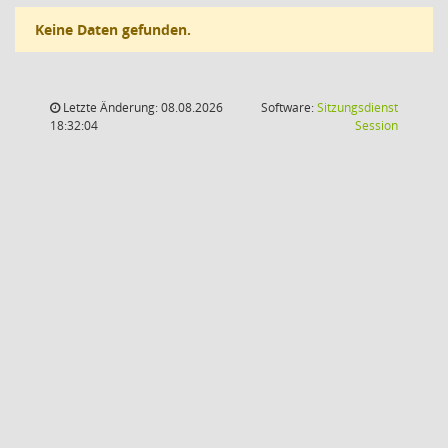
Keine Daten gefunden.
Letzte Änderung: 08.08.2026
Software:
Sitzungsdienst
(Wird in
18:32:04
Session