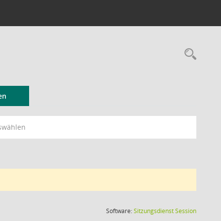
Rec
en
swählen
(Wird in
Software:
Sitzungsdienst
Session