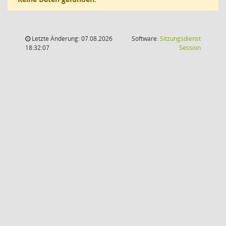
Letzte Änderung: 07.08.2026
Software:
Sitzungsdienst
(Wird in
18:32:07
Session