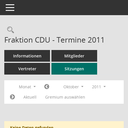
Toggle navigation
Rechercheauswahl
Fraktion CDU - Termine 2011
Informationen
Mitglieder
Vertreter
Sitzungen
Monat
Oktober
2011
Aktuell
Gremium auswählen
Keine Daten gefunden.