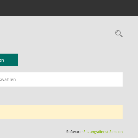
Rec
en
swählen
(Wird in
Software:
Sitzungsdienst
Session