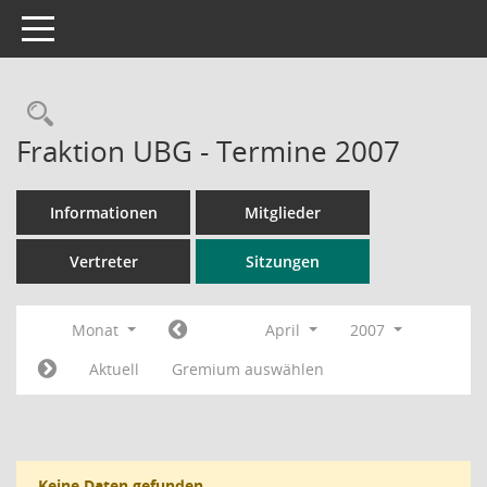
Toggle navigation
Rechercheauswahl
Fraktion UBG - Termine 2007
Informationen
Mitglieder
Vertreter
Sitzungen
Monat
April
2007
Aktuell
Gremium auswählen
Keine Daten gefunden.