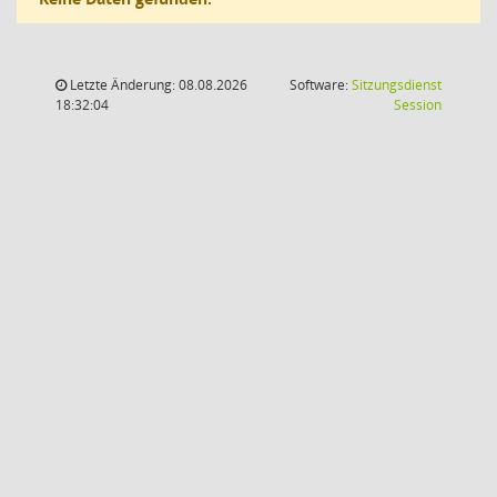
Letzte Änderung: 08.08.2026
Software:
Sitzungsdienst
(Wird in
18:32:04
Session