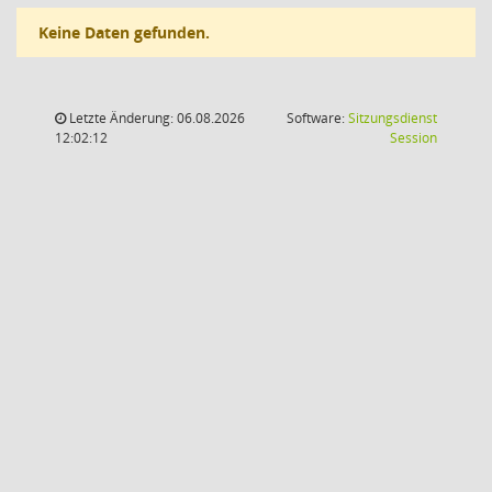
Keine Daten gefunden.
Letzte Änderung: 06.08.2026
Software:
Sitzungsdienst
(Wird in
12:02:12
Session