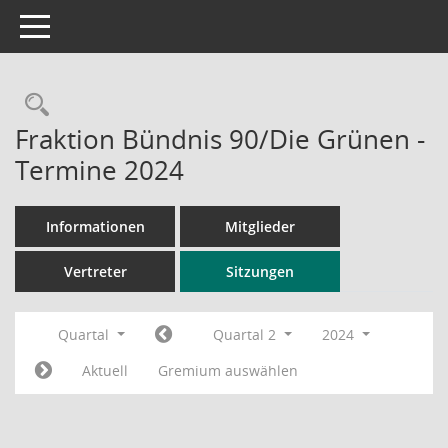
Toggle navigation
Rechercheauswahl
Fraktion Bündnis 90/Die Grünen -
Termine 2024
Informationen
Mitglieder
Vertreter
Sitzungen
Quartal
Quartal 2
2024
Aktuell
Gremium auswählen