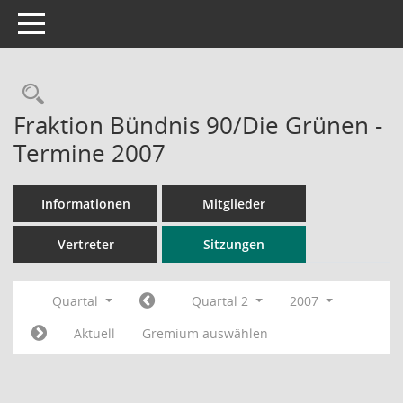
Toggle navigation
Rechercheauswahl
Fraktion Bündnis 90/Die Grünen -
Termine 2007
Informationen
Mitglieder
Vertreter
Sitzungen
Quartal
Quartal 2
2007
Aktuell
Gremium auswählen