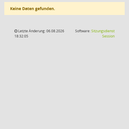
Keine Daten gefunden.
Letzte Änderung: 06.08.2026
Software:
Sitzungsdienst
(Wird in
18:32:05
Session