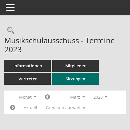
Toggle navigation
Rechercheauswahl
Musikschulausschuss - Termine
2023
Informationen
Mitglieder
Vertreter
Sitzungen
Monat
März
2023
Aktuell
Gremium auswählen