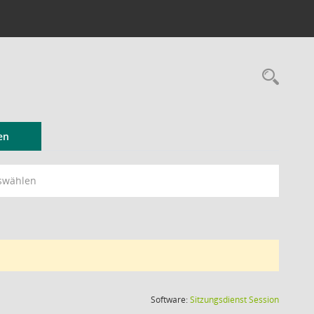
Rec
en
swählen
(Wird in
Software:
Sitzungsdienst
Session