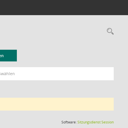
Rec
en
swählen
(Wird in
Software:
Sitzungsdienst
Session