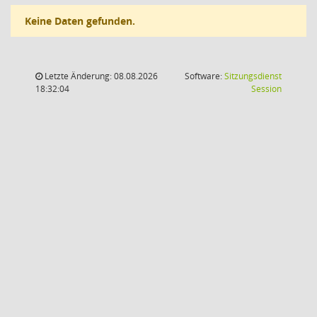
Keine Daten gefunden.
Letzte Änderung: 08.08.2026
Software:
Sitzungsdienst
(Wird in
18:32:04
Session