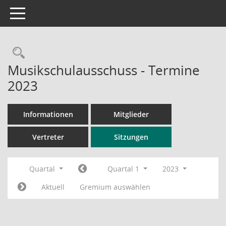
Toggle navigation
Rechercheauswahl
Musikschulausschuss - Termine
2023
Informationen
Mitglieder
Vertreter
Sitzungen
Quartal
Quartal 1
2023
Aktuell
Gremium auswählen