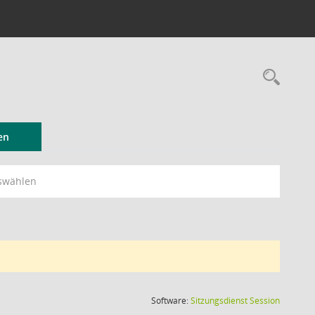
Rec
en
swählen
(Wird in
Software:
Sitzungsdienst
Session