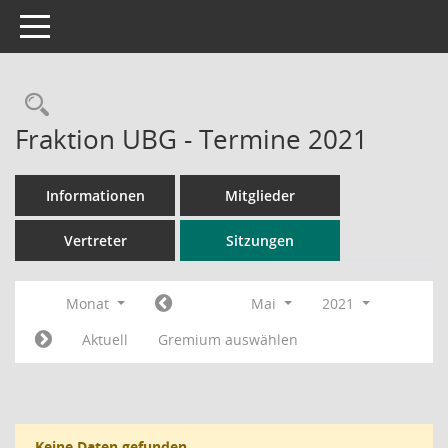
Toggle navigation
Rechercheauswahl
Fraktion UBG - Termine 2021
Informationen
Mitglieder
Vertreter
Sitzungen
Monat
Mai
2021
Aktuell
Gremium auswählen
Keine Daten gefunden.