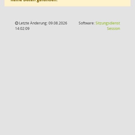
Letzte Änderung: 09.08.2026
Software:
Sitzungsdienst
(Wird in
14:02:09
Session