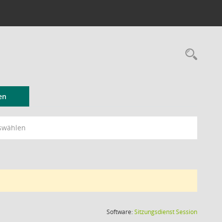
Rec
en
swählen
(Wird in
Software:
Sitzungsdienst
Session