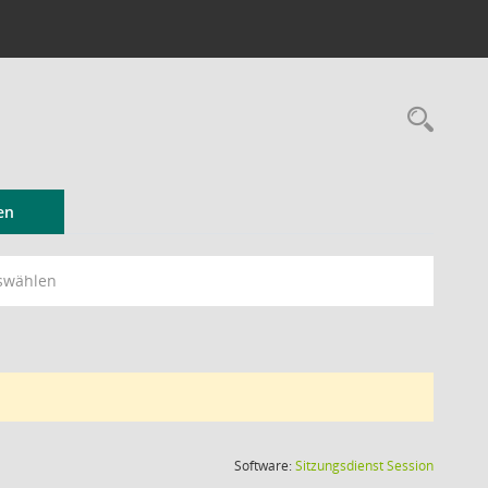
Rec
en
swählen
(Wird in
Software:
Sitzungsdienst
Session