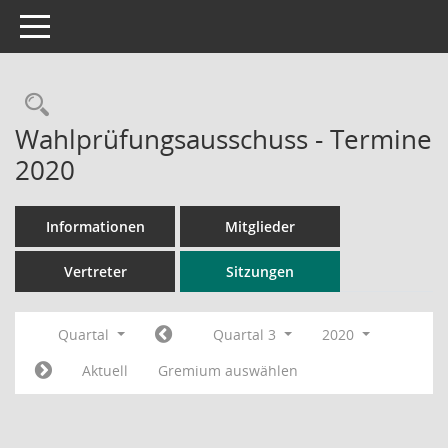
Toggle navigation
Rechercheauswahl
Wahlprüfungsausschuss - Termine
2020
Informationen
Mitglieder
Vertreter
Sitzungen
Quartal
Quartal 3
2020
Aktuell
Gremium auswählen