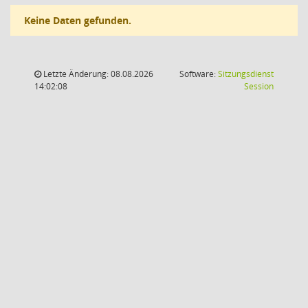
Keine Daten gefunden.
Letzte Änderung: 08.08.2026
Software:
Sitzungsdienst
(Wird in
14:02:08
Session