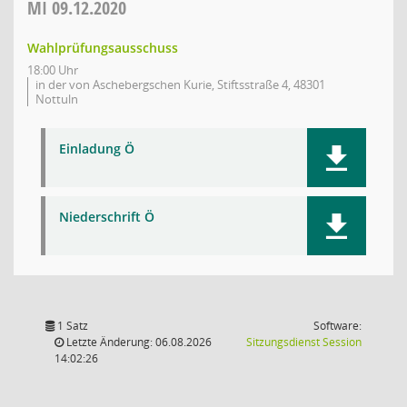
MI
09.12.2020
Wahlprüfungsausschuss
18:00 Uhr
in der von Aschebergschen Kurie, Stiftsstraße 4, 48301
Nottuln
Einladung Ö
Niederschrift Ö
1 Satz
Software:
(Wird in
Letzte Änderung: 06.08.2026
Sitzungsdienst
Session
14:02:26