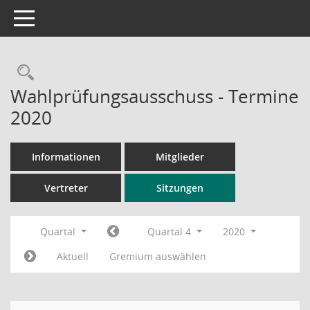
Toggle navigation
Rechercheauswahl
Wahlprüfungsausschuss - Termine
2020
Informationen
Mitglieder
Vertreter
Sitzungen
Quartal
Quartal 4
2020
Aktuell
Gremium auswählen