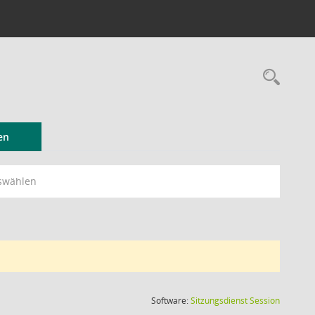
Rec
en
swählen
(Wird in
Software:
Sitzungsdienst
Session