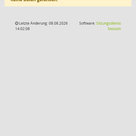
Letzte Änderung: 08.08.2026
Software:
Sitzungsdienst
(Wird in
14:02:08
Session