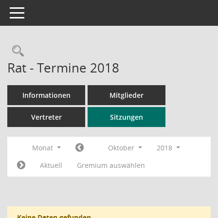
Toggle navigation
Rechercheauswahl
Rat - Termine 2018
Informationen
Mitglieder
Vertreter
Sitzungen
Monat
Oktober
2018
Aktuell
Gremium auswählen
Keine Daten gefunden.