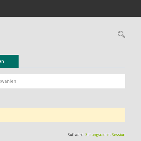
Rec
en
swählen
(Wird in
Software:
Sitzungsdienst
Session