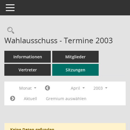
Toggle navigation
Rechercheauswahl
Wahlausschuss - Termine 2003
Informationen
Mitglieder
Vertreter
Sitzungen
Monat
April
2003
Aktuell
Gremium auswählen
Keine Daten gefunden.