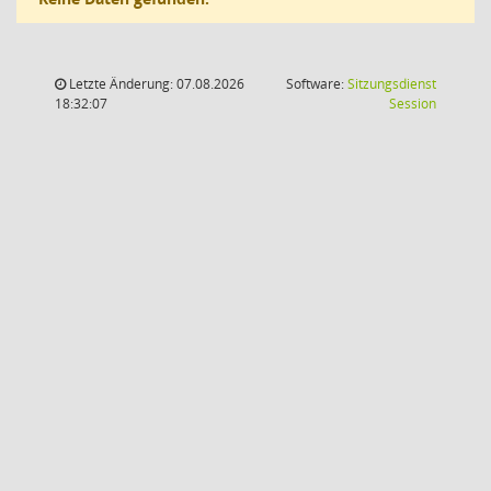
Letzte Änderung: 07.08.2026
Software:
Sitzungsdienst
(Wird in
18:32:07
Session