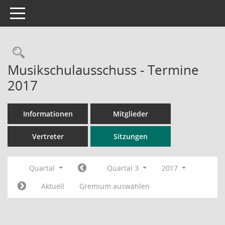
Toggle navigation
Rechercheauswahl
Musikschulausschuss - Termine
2017
Informationen
Mitglieder
Vertreter
Sitzungen
Quartal
Quartal 3
2017
Aktuell
Gremium auswählen