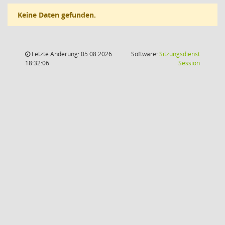
Keine Daten gefunden.
Letzte Änderung: 05.08.2026
Software:
Sitzungsdienst
(Wird in
18:32:06
Session