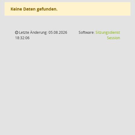
Keine Daten gefunden.
Letzte Änderung: 05.08.2026
Software:
Sitzungsdienst
(Wird in
18:32:06
Session