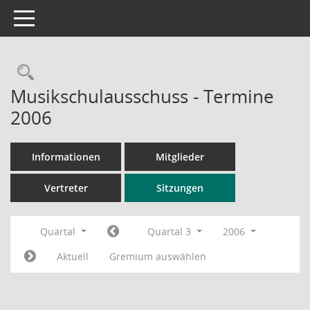
Toggle navigation
Rechercheauswahl
Musikschulausschuss - Termine
2006
Informationen
Mitglieder
Vertreter
Sitzungen
Quartal
Quartal 3
2006
Aktuell
Gremium auswählen