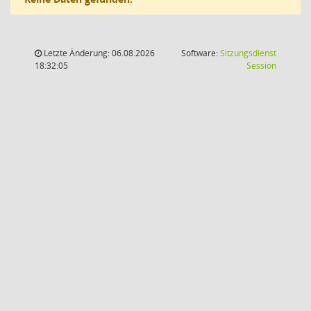
Letzte Änderung: 06.08.2026
Software:
Sitzungsdienst
(Wird in
18:32:05
Session