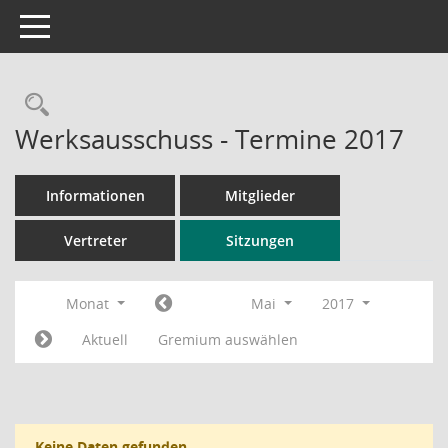
Toggle navigation
Rechercheauswahl
Werksausschuss - Termine 2017
Informationen
Mitglieder
Vertreter
Sitzungen
Monat
Mai
2017
Aktuell
Gremium auswählen
Keine Daten gefunden.