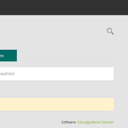
Rec
en
swählen
(Wird in
Software:
Sitzungsdienst
Session